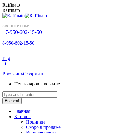
Перейти
Raffinato
к
Raffinato
содержанию
Звоните нам:
+7-950-602-15-50
8-950-602-15-50
Eng
0
В корзину
Оформить
Нет товаров в корзине.
Поиск:
Главная
Каталог
Новинки
Скоро в продаже
Верхняя одежда