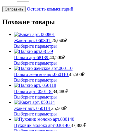
Оставить комментарий
Похожие товары
Жакет арт. 060801
26,040
₽
Этот
Выберите параметры
товар
имеет
Пальто арт.68139
40,500
₽
несколько
Этот
Выберите параметры
вариаций.
товар
Опции
имеет
Пальто женское арт.060110
45,500
₽
можно
несколько
Этот
Выберите параметры
выбрать
вариаций.
товар
на
Опции
имеет
Пальто арт. 050118
34,480
₽
странице
можно
несколько
Этот
Выберите параметры
товара.
выбрать
вариаций.
товар
на
Опции
имеет
Жакет арт. 050114
25,500
₽
странице
можно
несколько
Этот
Выберите параметры
товара.
выбрать
вариаций.
товар
на
Опции
имеет
Пуховик молоко арт.030140
37,800
₽
странице
можно
несколько
Этот
Выберите параметры