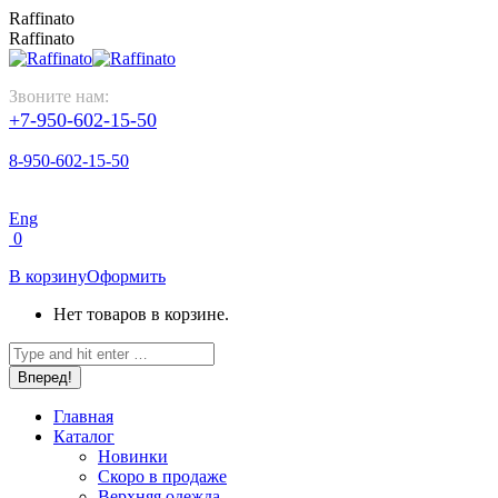
Перейти
Raffinato
к
Raffinato
содержанию
Звоните нам:
+7-950-602-15-50
8-950-602-15-50
Eng
0
В корзину
Оформить
Нет товаров в корзине.
Поиск:
Главная
Каталог
Новинки
Скоро в продаже
Верхняя одежда