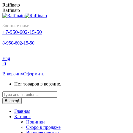
Перейти
Raffinato
к
Raffinato
содержанию
Звоните нам:
+7-950-602-15-50
8-950-602-15-50
Eng
0
В корзину
Оформить
Нет товаров в корзине.
Поиск:
Главная
Каталог
Новинки
Скоро в продаже
Верхняя одежда