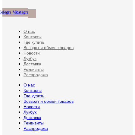
странице
товара.
Telegram
Vk
Instagram
О нас
Контакты
Где купить
Возврат и обмен товаров
Новости
Лукбук
Доставка
Реквизиты
Распродажа
О нас
Контакты
Где купить
Возврат и обмен товаров
Новости
Лукбук
Доставка
Реквизиты
Распродажа