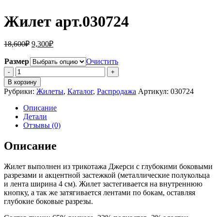
Жилет арт.030724
Первоначальная
Текущая
18,600
₽
9,300
₽
цена
цена:
составляла
9,300₽.
Размер
Очистить
18,600₽.
Количество
Жилет
В корзину
арт.030724
Рубрики:
Жилеты
,
Каталог
,
Распродажа
Артикул:
030724
Описание
Детали
Отзывы (0)
Описание
Жилет выполнен из трикотажа Джерси с глубокими боковыми
разрезами и акцентной застежкой (металлические полукольца
и лента ширина 4 см). Жилет застегивается на внутреннюю
кнопку, а так же затягивается лентами по бокам, оставляя
глубокие боковые разрезы.