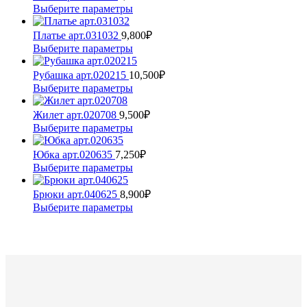
Этот
Выберите параметры
товар
имеет
Платье арт.031032
9,800
₽
несколько
Этот
Выберите параметры
вариаций.
товар
Опции
имеет
Рубашка арт.020215
10,500
₽
можно
несколько
Этот
Выберите параметры
выбрать
вариаций.
товар
на
Опции
имеет
Жилет арт.020708
9,500
₽
странице
можно
несколько
Этот
Выберите параметры
товара.
выбрать
вариаций.
товар
на
Опции
имеет
Юбка арт.020635
7,250
₽
странице
можно
несколько
Этот
Выберите параметры
товара.
выбрать
вариаций.
товар
на
Опции
имеет
Брюки арт.040625
8,900
₽
странице
можно
несколько
Этот
Выберите параметры
товара.
выбрать
вариаций.
товар
на
Опции
имеет
странице
можно
несколько
товара.
выбрать
вариаций.
на
Опции
странице
можно
товара.
выбрать
на