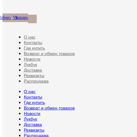
на
странице
товара.
Telegram
Vk
Instagram
О нас
Контакты
Где купить
Возврат и обмен товаров
Новости
Лукбук
Доставка
Реквизиты
Распродажа
О нас
Контакты
Где купить
Возврат и обмен товаров
Новости
Лукбук
Доставка
Реквизиты
Распродажа