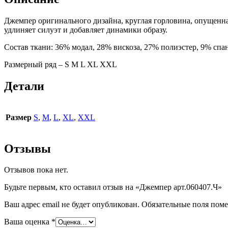
Джемпер оригинального дизайна, круглая горловина, опущенна
удлиняет силуэт и добавляет динамики образу.
Состав ткани: 36% модал, 28% вискоза, 27% полиэстер, 9% спа
Размерный ряд – S М L XL XXL
Детали
Размер
S
,
M
,
L
,
XL
,
XXL
Отзывы
Отзывов пока нет.
Будьте первым, кто оставил отзыв на «Джемпер арт.060407.Ч»
Ваш адрес email не будет опубликован.
Обязательные поля пом
Ваша оценка
*