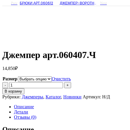
БРЮКИ АРТ.060612
ДЖЕМПЕР-ВОРОТНИК АРТ. 061075.1
Prev
Next
Джемпер арт.060407.Ч
14,850
₽
Размер
Очистить
Количество
Джемпер
В корзину
арт.060407.Ч
Рубрики:
Джемперы
,
Каталог
,
Новинки
Артикул:
Н/Д
Описание
Детали
Отзывы (0)
Описание