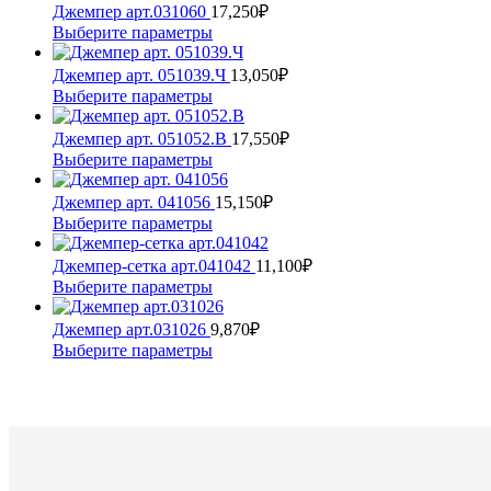
Джемпер арт.031060
17,250
₽
Этот
Выберите параметры
товар
имеет
Джемпер арт. 051039.Ч
13,050
₽
несколько
Этот
Выберите параметры
вариаций.
товар
Опции
имеет
Джемпер арт. 051052.В
17,550
₽
можно
несколько
Этот
Выберите параметры
выбрать
вариаций.
товар
на
Опции
имеет
Джемпер арт. 041056
15,150
₽
странице
можно
несколько
Этот
Выберите параметры
товара.
выбрать
вариаций.
товар
на
Опции
имеет
Джемпер-сетка арт.041042
11,100
₽
странице
можно
несколько
Этот
Выберите параметры
товара.
выбрать
вариаций.
товар
на
Опции
имеет
Джемпер арт.031026
9,870
₽
странице
можно
несколько
Этот
Выберите параметры
товара.
выбрать
вариаций.
товар
на
Опции
имеет
странице
можно
несколько
товара.
выбрать
вариаций.
на
Опции
странице
можно
товара.
выбрать