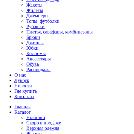
Жакеты
Жилеты
Джемперы
Топы, футболки
Рубашки
Платья, сарафаны, комбинезоны
Брюки
Джинсы
Юбки
Костюмы
Аксессуары
Обувь
Распродажа
О нас
Лукбук
Новости
Где купить
Контакты
Главная
Каталог
Новинки
Скоро в продаже
Верхняя одежда
Жакеты