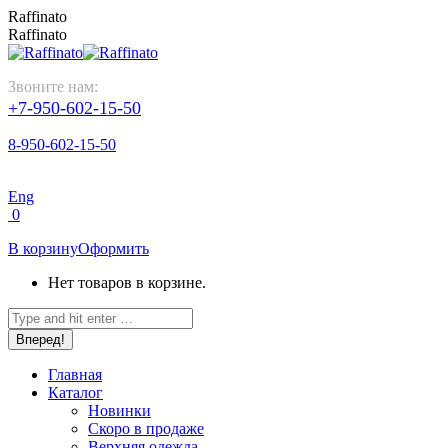
Перейти
Raffinato
к
Raffinato
содержанию
Звоните нам:
+7-950-602-15-50
8-950-602-15-50
Eng
0
В корзину
Оформить
Нет товаров в корзине.
Поиск:
Главная
Каталог
Новинки
Скоро в продаже
Верхняя одежда