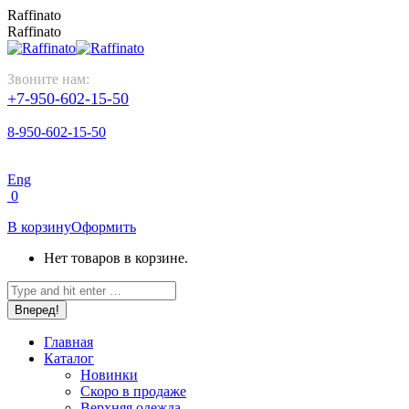
Перейти
Raffinato
к
Raffinato
содержанию
Звоните нам:
+7-950-602-15-50
8-950-602-15-50
Eng
0
В корзину
Оформить
Нет товаров в корзине.
Поиск:
Главная
Каталог
Новинки
Скоро в продаже
Верхняя одежда