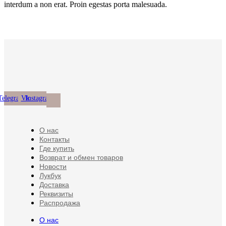
interdum a non erat. Proin egestas porta malesuada.
Telegram
Vk
Instagram
О нас
Контакты
Где купить
Возврат и обмен товаров
Новости
Лукбук
Доставка
Реквизиты
Распродажа
О нас