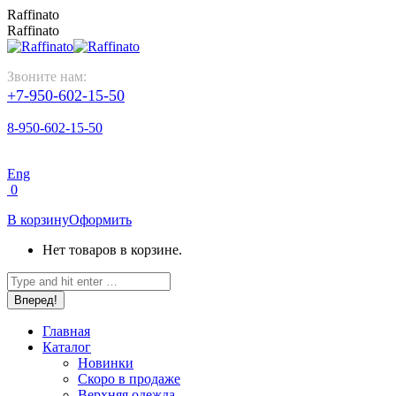
Перейти
Raffinato
к
Raffinato
содержанию
Звоните нам:
+7-950-602-15-50
8-950-602-15-50
Eng
0
В корзину
Оформить
Нет товаров в корзине.
Поиск:
Главная
Каталог
Новинки
Скоро в продаже
Верхняя одежда