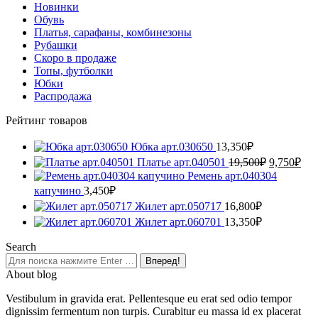
Новинки
Обувь
Платья, сарафаны, комбинезоны
Рубашки
Скоро в продаже
Топы, футболки
Юбки
Распродажа
Рейтинг товаров
Юбка арт.030650
13,350
₽
Первонач
Тек
Платье арт.040501
19,500
₽
9,750
₽
цена
цен
Ремень арт.040304
составлял
9,7
капучино
3,450
₽
19,500₽.
Жилет арт.050717
16,800
₽
Жилет арт.060701
13,350
₽
Search
Поиск:
About blog
Vestibulum in gravida erat. Pellentesque eu erat sed odio tempor
dignissim fermentum non turpis. Curabitur eu massa id ex placerat