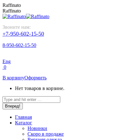
Перейти
Raffinato
к
Raffinato
содержанию
Звоните нам:
+7-950-602-15-50
8-950-602-15-50
Eng
0
В корзину
Оформить
Нет товаров в корзине.
Поиск:
Главная
Каталог
Новинки
Скоро в продаже
Верхняя одежда