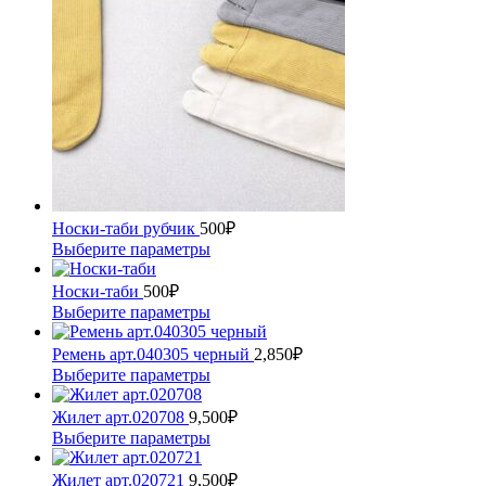
Носки-таби рубчик
500
₽
Этот
Выберите параметры
товар
имеет
Носки-таби
500
₽
несколько
Этот
Выберите параметры
вариаций.
товар
Опции
имеет
Ремень арт.040305 черный
2,850
₽
можно
несколько
Этот
Выберите параметры
выбрать
вариаций.
товар
на
Опции
имеет
Жилет арт.020708
9,500
₽
странице
можно
несколько
Этот
Выберите параметры
товара.
выбрать
вариаций.
товар
на
Опции
имеет
Жилет арт.020721
9,500
₽