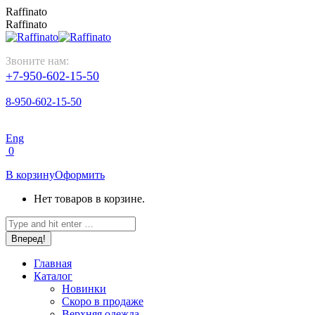
Перейти
Raffinato
к
Raffinato
содержанию
Звоните нам:
+7-950-602-15-50
8-950-602-15-50
Eng
0
В корзину
Оформить
Нет товаров в корзине.
Поиск:
Главная
Каталог
Новинки
Скоро в продаже
Верхняя одежда