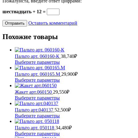
Пожалуйста, введите ответ цифрами:
шестнадцать + 12 =
Оставить комментарий
Похожие товары
Пальто арт. 060160-К
38,740
₽
Этот
Выберите параметры
товар
имеет
Пальто арт. 060165.М
29,900
₽
несколько
Этот
Выберите параметры
вариаций.
товар
Опции
имеет
Жакет арт.060150
29,550
₽
можно
несколько
Этот
Выберите параметры
выбрать
вариаций.
товар
на
Опции
имеет
Пальто арт.040137
52,500
₽
странице
можно
несколько
Этот
Выберите параметры
товара.
выбрать
вариаций.
товар
на
Опции
имеет
Пальто арт. 050118
34,480
₽
странице
можно
несколько
Этот
Выберите параметры
товара.
выбрать
вариаций.