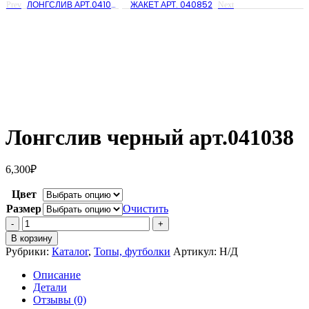
ЛОНГСЛИВ АРТ.041038
ЖАКЕТ АРТ. 040852
Prev
Next
Лонгслив черный арт.041038
6,300
₽
Цвет
Размер
Очистить
Количество
Лонгслив
В корзину
черный
Рубрики:
Каталог
,
Топы, футболки
Артикул:
Н/Д
арт.041038
Описание
Детали
Отзывы (0)