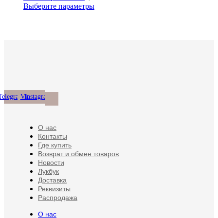
можно
несколько
Этот
Выберите параметры
товара.
выбрать
вариаций.
товар
на
Опции
имеет
странице
можно
несколько
товара.
выбрать
вариаций.
на
Опции
странице
можно
товара.
выбрать
на
странице
товара.
Telegram
Vk
Instagram
О нас
Контакты
Где купить
Возврат и обмен товаров
Новости
Лукбук
Доставка
Реквизиты
Распродажа
О нас