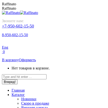
Перейти
Raffinato
к
Raffinato
содержанию
Звоните нам:
+7-950-602-15-50
8-950-602-15-50
Eng
0
В корзину
Оформить
Нет товаров в корзине.
Поиск:
Главная
Каталог
Новинки
Скоро в продаже
Верхняя одежда