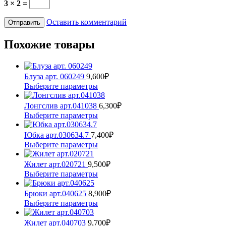
3 × 2 =
Оставить комментарий
Похожие товары
Блуза арт. 060249
9,600
₽
Этот
Выберите параметры
товар
имеет
Лонгслив арт.041038
6,300
₽
несколько
Этот
Выберите параметры
вариаций.
товар
Опции
имеет
Юбка арт.030634.7
7,400
₽
можно
несколько
Этот
Выберите параметры
выбрать
вариаций.
товар
на
Опции
имеет
Жилет арт.020721
9,500
₽
странице
можно
несколько
Этот
Выберите параметры
товара.
выбрать
вариаций.
товар
на
Опции
имеет
Брюки арт.040625
8,900
₽
странице
можно
несколько
Этот
Выберите параметры
товара.
выбрать
вариаций.
товар
на
Опции
имеет
Жилет арт.040703
9,700
₽
странице