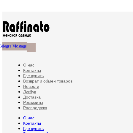
Опции
имеет
странице
можно
несколько
товара.
выбрать
вариаций.
на
Опции
странице
можно
товара.
выбрать
на
странице
товара.
Telegram
Vk
Instagram
О нас
Контакты
Где купить
Возврат и обмен товаров
Новости
Лукбук
Доставка
Реквизиты
Распродажа
О нас
Контакты
Где купить