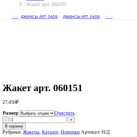
Жакет арт. 060151
ДЖИНСЫ АРТ. 04093622
ДЖИНСЫ АРТ. 04097945
Prev
Next
Жакет арт. 060151
27,450
₽
Размер
Очистить
Количество
Жакет
В корзину
арт.
Рубрики:
Жакеты
,
Каталог
,
Новинки
Артикул:
Н/Д
060151