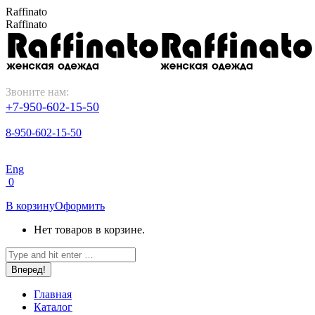
Перейти
Raffinato
к
Raffinato
содержанию
Звоните нам:
+7-950-602-15-50
8-950-602-15-50
Eng
0
В корзину
Оформить
Нет товаров в корзине.
Поиск:
Главная
Каталог