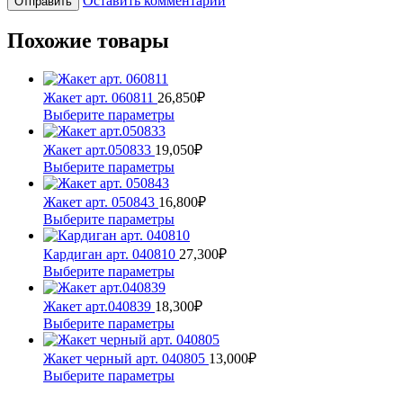
Оставить комментарий
Похожие товары
Жакет арт. 060811
26,850
₽
Этот
Выберите параметры
товар
имеет
Жакет арт.050833
19,050
₽
несколько
Этот
Выберите параметры
вариаций.
товар
Опции
имеет
Жакет арт. 050843
16,800
₽
можно
несколько
Этот
Выберите параметры
выбрать
вариаций.
товар
на
Опции
имеет
Кардиган арт. 040810
27,300
₽
странице
можно
несколько
Этот
Выберите параметры
товара.
выбрать
вариаций.
товар
на
Опции
имеет
Жакет арт.040839
18,300
₽
странице
можно
несколько
Этот
Выберите параметры
товара.
выбрать
вариаций.
товар
на
Опции
имеет
Жакет черный арт. 040805
13,000
₽
странице
можно
несколько
Этот
Выберите параметры
товара.
выбрать
вариаций.
товар
на