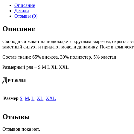
Описание
Детали
Отзывы (0)
Описание
Свободный жакет на подкладке с круглым вырезом, скрытая за
заметный силуэт и придают модели динамику. Пояс в комплект
Состав ткани: 65% вискоза, 30% полиэстер, 5% эластан.
Размерный ряд – S M L ХL XXL
Детали
Размер
S
,
M
,
L
,
XL
,
XXL
Отзывы
Отзывов пока нет.