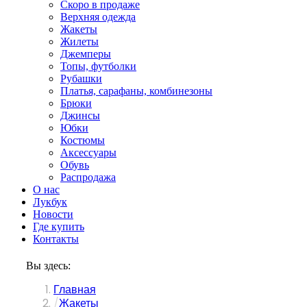
Скоро в продаже
Верхняя одежда
Жакеты
Жилеты
Джемперы
Топы, футболки
Рубашки
Платья, сарафаны, комбинезоны
Брюки
Джинсы
Юбки
Костюмы
Аксессуары
Обувь
Распродажа
О нас
Лукбук
Новости
Где купить
Контакты
Вы здесь:
Главная
Жакеты