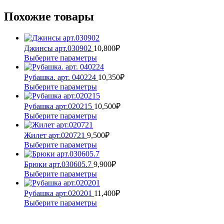
Похожие товары
Джинсы арт.030902
10,800
₽
Этот
Выберите параметры
товар
имеет
Рубашка. арт. 040224
10,350
₽
несколько
Этот
Выберите параметры
вариаций.
товар
Опции
имеет
Рубашка арт.020215
10,500
₽
можно
несколько
Этот
Выберите параметры
выбрать
вариаций.
товар
на
Опции
имеет
Жилет арт.020721
9,500
₽
странице
можно
несколько
Этот
Выберите параметры
товара.
выбрать
вариаций.
товар
на
Опции
имеет
Брюки арт.030605.7
9,900
₽
странице
можно
несколько
Этот
Выберите параметры
товара.
выбрать
вариаций.
товар
на
Опции
имеет
Рубашка арт.020201
11,400
₽
странице
можно
несколько
Этот
Выберите параметры
товара.
выбрать
вариаций.
товар
на
Опции
имеет