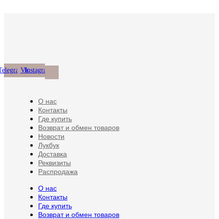
странице
можно
несколько
товара.
выбрать
вариаций.
на
Опции
странице
можно
товара.
выбрать
на
странице
товара.
Telegram
Vk
Instagram
О нас
Контакты
Где купить
Возврат и обмен товаров
Новости
Лукбук
Доставка
Реквизиты
Распродажа
О нас
Контакты
Где купить
Возврат и обмен товаров