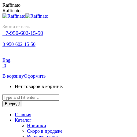
Перейти
Raffinato
к
Raffinato
содержанию
Звоните нам:
+7-950-602-15-50
8-950-602-15-50
Eng
0
В корзину
Оформить
Нет товаров в корзине.
Поиск:
Главная
Каталог
Новинки
Скоро в продаже
Верхняя одежда