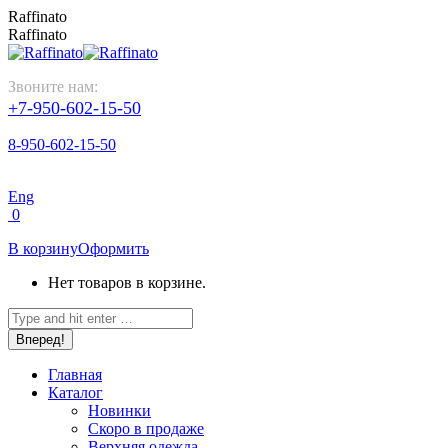
Перейти
Raffinato
к
Raffinato
содержанию
Звоните нам:
+7-950-602-15-50
8-950-602-15-50
Eng
0
В корзину
Оформить
Нет товаров в корзине.
Поиск:
Главная
Каталог
Новинки
Скоро в продаже
Верхняя одежда