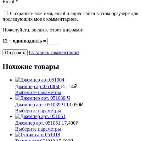
Email
*
Сохранить моё имя, email и адрес сайта в этом браузере для
последующих моих комментариев.
Пожалуйста, введите ответ цифрами:
12 − одиннадцать =
Оставить комментарий
Похожие товары
Джемпер арт.051004
15,150
₽
Этот
Выберите параметры
товар
имеет
Джемпер арт. 051039.Ч
13,050
₽
несколько
Этот
Выберите параметры
вариаций.
товар
Опции
имеет
Джемпер арт. 051051
17,400
₽
можно
несколько
Этот
Выберите параметры
выбрать
вариаций.
товар
на
Опции
имеет