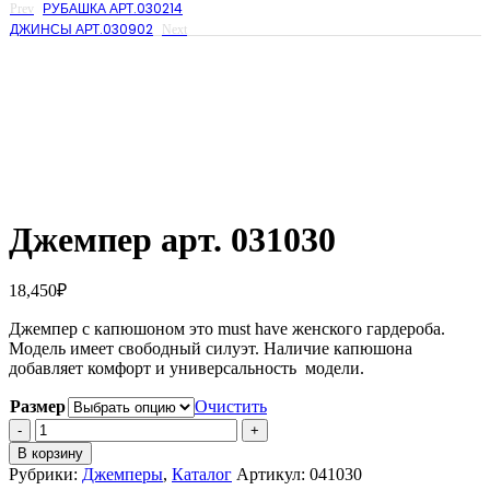
РУБАШКА АРТ.030214
Prev
ДЖИНСЫ АРТ.030902
Next
Джемпер арт. 031030
18,450
₽
Джемпер с капюшоном это must have женского гардероба.
Модель имеет свободный силуэт. Наличие капюшона
добавляет комфорт и универсальность модели.
Размер
Очистить
Количество
Джемпер
В корзину
арт.
Рубрики:
Джемперы
,
Каталог
Артикул:
041030
031030