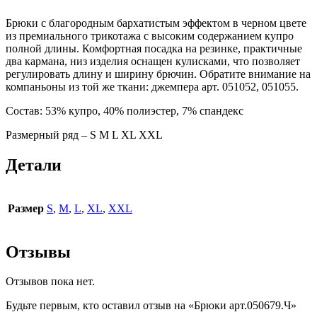
Брюки с благородным бархатистым эффектом в черном цвете
из премиального трикотажа с высоким содержанием купро
полной длины. Комфортная посадка на резинке, практичные
два кармана, низ изделия оснащен кулисками, что позволяет
регулировать длину и ширину брючин. Обратите внимание на
компаньоны из той же ткани: джемпера арт. 051052, 051055.
Состав: 53% купро, 40% полиэстер, 7% спандекс
Размерный ряд – S M L XL XXL
Детали
Размер
S
,
M
,
L
,
XL
,
XXL
Отзывы
Отзывов пока нет.
Будьте первым, кто оставил отзыв на «Брюки арт.050679.Ч»