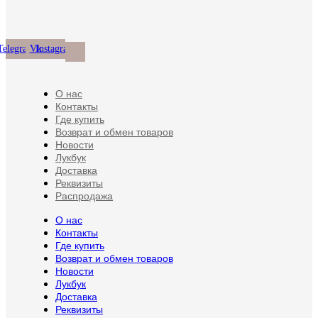
выбрать
на
странице
товара.
Telegram
Vk
Instagram
О нас
Контакты
Где купить
Возврат и обмен товаров
Новости
Лукбук
Доставка
Реквизиты
Распродажа
О нас
Контакты
Где купить
Возврат и обмен товаров
Новости
Лукбук
Доставка
Реквизиты