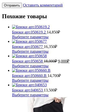
Оставить комментарий
Похожие товары
Брюки арт.050619.2
14,850
₽
Этот
Выберите параметры
товар
имеет
Брюки арт.050677
16,350
₽
несколько
Этот
Выберите параметры
вариаций.
товар
Опции
имеет
Первоначальная
Текущая
Брюки арт.050658
18,000
₽
9,000
₽
можно
несколько
цена
цена:
Этот
Выберите параметры
выбрать
вариаций.
составляла
9,000₽.
товар
на
Опции
18,000₽.
имеет
Брюки арт.050660.В
14,700
₽
странице
можно
несколько
Этот
Выберите параметры
товара.
выбрать
вариаций.
товар
на
Опции
имеет
Брюки арт.040653
13,500
₽
странице
можно
несколько
Этот
Выберите параметры
товара.
выбрать
вариаций.
товар
на
Опции
имеет
странице
можно
несколько
товара.
выбрать