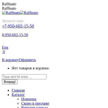
Перейти
Raffinato
к
Raffinato
содержанию
Звоните нам:
+7-950-602-15-50
8-950-602-15-50
Eng
0
В корзину
Оформить
Нет товаров в корзине.
Поиск:
Главная
Каталог
Новинки
Скоро в продаже
Верхняя одежда