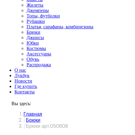
Жилеты
Джемперы
Топы, футболки
Рубашки
Платья, сарафаны, комбинезоны
Брюки
Джинсы
Юбки
Костюмы
Аксессуары
Обувь
Распродажа
О нас
Лукбук
Новости
Где купить
Контакты
Вы здесь:
Главная
Брюки
Брюки арт.050608