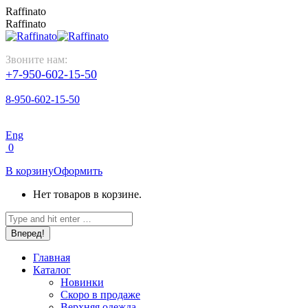
Перейти
Raffinato
к
Raffinato
содержанию
Звоните нам:
+7-950-602-15-50
8-950-602-15-50
Eng
0
В корзину
Оформить
Нет товаров в корзине.
Поиск:
Главная
Каталог
Новинки
Скоро в продаже
Верхняя одежда