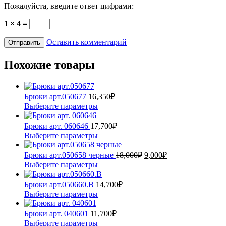
Пожалуйста, введите ответ цифрами:
1 × 4 =
Оставить комментарий
Похожие товары
Брюки арт.050677
16,350
₽
Этот
Выберите параметры
товар
имеет
Брюки арт. 060646
17,700
₽
несколько
Этот
Выберите параметры
вариаций.
товар
Опции
имеет
Первоначальная
Текущая
Брюки арт.050658 черные
18,000
₽
9,000
₽
можно
несколько
цена
цена:
Этот
Выберите параметры
выбрать
вариаций.
составляла
9,000₽.
товар
на
Опции
18,000₽.
имеет
Брюки арт.050660.В
14,700
₽
странице
можно
несколько
Этот
Выберите параметры
товара.
выбрать
вариаций.
товар
на
Опции
имеет
Брюки арт. 040601
11,700
₽
странице
можно
несколько
Этот
Выберите параметры
товара.